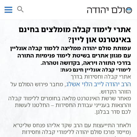
Ski
עמוד ראשי
אתרי קבלה מומלצים – מקובלים עלינו
t
conten
אתרי לימוד קבלה מומלצים בחינם
באינטרנט און ליין?
עמותת סולם יהודה ממליצה ללמוד קבלה אונליין
עם מגוון אתרים בשיטת לימוד פנימיות התורה
בדרכי התורה ויראה, בקדושה וטהרה.
לימודי קבלה אונליין חינם כעת!
א
תרי קבלה וחסידות בדרך
הרב יהודה לייב הלוי אשלג
, מחבר פירוש הסולם על
הזוהר הקדוש.
מאחר שרשת האינטרנט מלאה בחומרים ללימוד קבלה
והרצאות בענייני עבודת החסידות – החלטנו לעשות
לכם סדר בבלגן.
ולאחר התייעצות עם הרב שקד אליהו פנחס שליט”א
(מייסד מרכז סולם יהודה ללימודי קבלה וחסידות