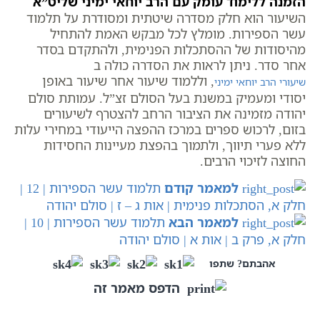
הזמנה ללימוד עומק עם הרב יוחאי ימיני שליט”א
השיעור הוא חלק מסדרה שיטתית ומסודרת על תלמוד
עשר הספירות. מומלץ לכל מבקש האמת להתחיל
מהיסודות של ההסתכלות הפנימית, ולהתקדם בסדר
אחר סדר. ניתן לראות את הסדרה כולה ב
, וללמוד שיעור אחר שיעור באופן
שיעורי הרב יוחאי ימיני
יסודי ומעמיק במשנת בעל הסולם זצ”ל. עמותת סולם
יהודה מזמינה את הציבור הרחב להצטרף לשיעורים
בזום, לרכוש ספרים במרכז ההפצה הייעודי במחירי עלות
ללא פערי תיווך, ולתמוך בהפצת מעיינות החסידות
החוצה לזיכוי הרבים.
למאמר קודם
תלמוד עשר הספירות | 12 |
חלק א, הסתכלות פנימית | אות ג – ז | סולם יהודה
למאמר הבא
תלמוד עשר הספירות | 10 |
חלק א, פרק ב | אות א | סולם יהודה
אהבתם? שתפו
הדפס מאמר זה