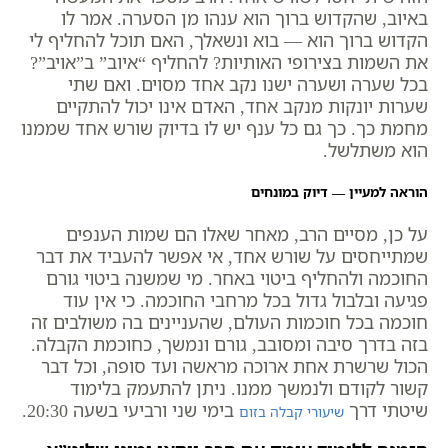
באיוב, שהקדוש ברוך הוא ענהו מן הסערה. אמר לו
הקדוש ברוך הוא — בוא ונשאלך, האם תוכל להחליף לי
את השמות בצירופי האותיות? להחליף “איוב” ב”אויב”?
בכל שערה ושערה ישנו נקב אחד מסוים. ואם שתי
שערות יונקות מנקב אחד, האדם אינו יכול להתקיים
מחמת כך. כך גם כל ענף יש לו בדיוק שורש אחד שממנו
הוא משתלשל.
הוראה למעיין — דיוק במונחים
על כן, מסיים הרב, מאחר שאלו הם שמות הענפים
שמתייחסים על שורש אחד, אי אפשר להעביד את דבר
החוכמה ולהחליף ביטוי באחר. מי שמשנה ביטוי גורם
פגיעה ובלבול גדול בכל מרחבי החוכמה. כי אין עוד
חוכמה בכל חוכמות העולם, שהעניינים בה משולבים זה
בזה בדרך סיבה ומסובב, גורם ונמשך, כחוכמת הקבלה.
הכול שרשרת אחת ארוכה מראשה ועד סופה, וכל דבר
קשור לקודם ולנמשך ממנו. ניתן להתעמק בלימוד
שיטתי דרך
בימי שני ורביעי בשעה 20:30.
שיעורי קבלה בזום