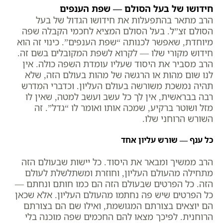
חידושו של בעל הסולם — שפת הענפים
הרב מתאר בהתפעלות את חידושו הגדול של בעל
הסולם זצ”ל. בעל הסולם המציא לחכמי הקבלה שפה
מיוחדת, שאפשר לכנותה “שפת הענפים”. כינוי זה הוא
חידוש מקורי שלו — לקרוא לשפת המקובלים בשם זה.
הרב מסביר את היסוד שעליו עומדת השפה כולה. אין
לנו שום מהות או הרגשה של מהות בעולם הזה, שלא
תהיה נמשכת משורשה בעולם העליון. וכדברי המדרש
רבה בבראשית, אין לך כל עשב ועשב למטה, שאין לו
מזל ושוטר ברקיע, שמכה אותו ואומר לו “גדל”. זה
השורש הרוחני שלו.
כל ענף — שורש עליון אחד
הרב ממשיך ומבאר את היסוד. כל יישות שבעולם הזה
מתחילה מהעולם העליון, וחוזרת ומשתלשלת לעולם
הזה. כל הפרטים שבעולם הזה הם כמו חותם ונחתם —
כל הפרטים שיש פה נחתמו מהעולם העליון. אלא שכאן
הם יוצאים בצורתם המגושמת, ואילו שם הם בצורתם
הרוחנית. לפיכך מצאו להם החכמים שפה מוכנה בלי