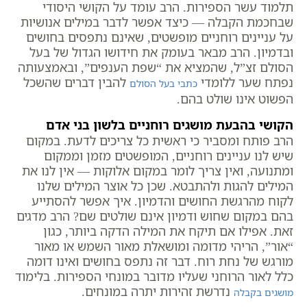
תלמוד עשר הספירות. הרב עומד על הקושי היסודי
שבחכמת הקבלה — כיצד אפשר לדבר במילים אנושיות
על עניינים רוחניים מופשטים, שאינם נתפסים בחושים
ובדמיון. הרב מבאר בעומק את חידושו הגדול של בעל
הסולם זצ”ל, שהמציא את “שפת הענפים”, ובאמצעותה
נפתח שער ללומדי
להבין דברים שהשכל
כתבי בעל הסולם
הפשוט אינו שולט בהם.
הקושי בהבעת מושגים רוחניים בלשון בני אדם
הרב פותח ומסביר כי ראשית כל צריכים לדעת. במקום
שיש לנו עניינים רוחניים, המופשטים מזמן וממקום
ומתנועה, ואין צריך לומר במקום אלוקות — אין לנו את
המילים להגות ולהתבטא. שכן כל אוצר המילים שלנו
לקוח מהרגשת החושים והדמיון. איך אפשר להסתייע
בהם במקום שחוש ודמיון אינם שולטים שם? הרב מדגים
זאת. אפילו אם תיקח את המילה הדקה ביותר, כגון
“אור”, הריהי מדומה ומושאלת מאור השמש או מאור
מורגש של נחת רוח. דבר זה נתפס בחושים ואינו דומה
כלל לאור הרוחני שעליו מדובר במונחי הספירות. בלימוד
נדרשת זהירות יתרה במונחים.
מושגים בקבלה