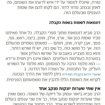
טורח, שיוכלו למסור על ידי איש לרעהו את השגתם, פה
לאוזן ובכתב מדור לדור. הם לקחו להם את שמות
הענפים שבעולם הזה.
דוגמאות לשמות בשפת הקבלה
הרב מביא דוגמאות מתוך ספרי הקבלה. כל אחד מאיתנו
מכיר שמות כגון אור, ארץ, אילן, אופן, ביצה, ראש, גוף,
מסך, אבן יקרה, אוזן, חותם — מושגים גשמיים מהעולם
הזה. אך כל מושג כזה, כל שם כזה, יש לו שורש רוחני,
והוא כמו מצביע באצבעו על שורשו העליון אשר
במערכת העולמות העליונים. השם איננו רק תווית גרידא
— הוא מלמד הרבה על המסומן. הוא מלמד על השורש
העליון, על התכונות, על הצורה ועל הדרגה. ב
ניתן ללמוד את הדרך הנכונה
שיעורי וידאו בקבלה חסידית
לקרוא את השמות הללו ולהבין את משמעותם הפנימית.
אין שתי שערות יונקות מנקב אחד
הרב מביא ביאור עמוק על דיוקה של השפה. כשם שאין
שתי שערות יונקות מנקב אחד, כך אין שני ענפים בעולם
הזה שיתייחסו לשורש אחד. הרב מספר את המעשה