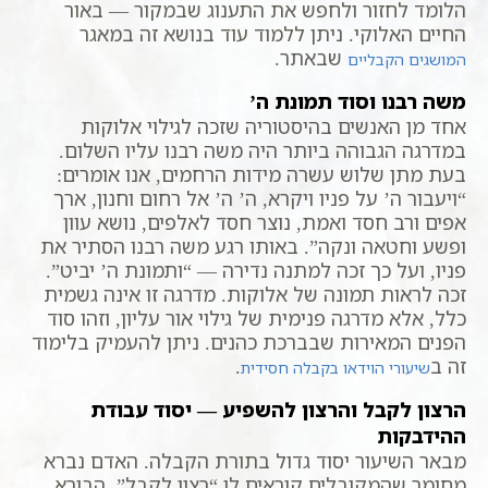
הלומד לחזור ולחפש את התענוג שבמקור — באור
החיים האלוקי. ניתן ללמוד עוד בנושא זה במאגר
שבאתר.
המושגים הקבליים
משה רבנו וסוד תמונת ה’
אחד מן האנשים בהיסטוריה שזכה לגילוי אלוקות
במדרגה הגבוהה ביותר היה משה רבנו עליו השלום.
בעת מתן שלוש עשרה מידות הרחמים, אנו אומרים:
“ויעבור ה’ על פניו ויקרא, ה’ ה’ אל רחום וחנון, ארך
אפים ורב חסד ואמת, נוצר חסד לאלפים, נושא עוון
ופשע וחטאה ונקה”. באותו רגע משה רבנו הסתיר את
פניו, ועל כך זכה למתנה נדירה — “ותמונת ה’ יביט”.
זכה לראות תמונה של אלוקות. מדרגה זו אינה גשמית
כלל, אלא מדרגה פנימית של גילוי אור עליון, וזהו סוד
הפנים המאירות שבברכת כהנים. ניתן להעמיק בלימוד
זה ב
.
שיעורי הוידאו בקבלה חסידית
הרצון לקבל והרצון להשפיע — יסוד עבודת
ההידבקות
מבאר השיעור יסוד גדול בתורת הקבלה. האדם נברא
מחומר שהמקובלים קוראים לו “רצון לקבל”. הבורא