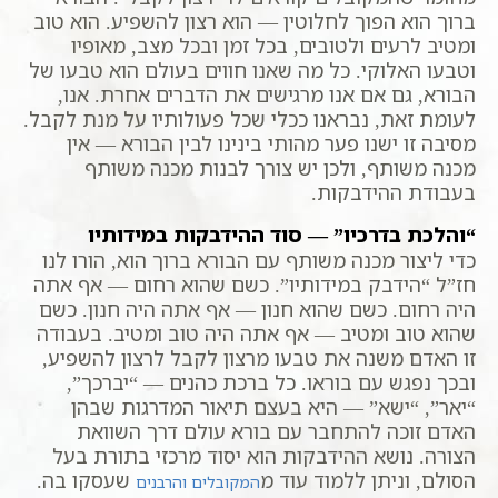
ברוך הוא הפוך לחלוטין — הוא רצון להשפיע. הוא טוב
ומטיב לרעים ולטובים, בכל זמן ובכל מצב, מאופיו
וטבעו האלוקי. כל מה שאנו חווים בעולם הוא טבעו של
הבורא, גם אם אנו מרגישים את הדברים אחרת. אנו,
לעומת זאת, נבראנו ככלי שכל פעולותיו על מנת לקבל.
מסיבה זו ישנו פער מהותי בינינו לבין הבורא — אין
מכנה משותף, ולכן יש צורך לבנות מכנה משותף
בעבודת ההידבקות.
“והלכת בדרכיו” — סוד ההידבקות במידותיו
כדי ליצור מכנה משותף עם הבורא ברוך הוא, הורו לנו
חז”ל “הידבק במידותיו”. כשם שהוא רחום — אף אתה
היה רחום. כשם שהוא חנון — אף אתה היה חנון. כשם
שהוא טוב ומטיב — אף אתה היה טוב ומטיב. בעבודה
זו האדם משנה את טבעו מרצון לקבל לרצון להשפיע,
ובכך נפגש עם בוראו. כל ברכת כהנים — “יברכך”,
“יאר”, “ישא” — היא בעצם תיאור המדרגות שבהן
האדם זוכה להתחבר עם בורא עולם דרך השוואת
הצורה. נושא ההידבקות הוא יסוד מרכזי בתורת בעל
הסולם, וניתן ללמוד עוד מ
שעסקו בה.
המקובלים והרבנים