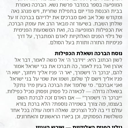
המופיעה בספר במדבר פרשת נשא. הברכה נאמרת
בבית הכנסת מדי יום בתפילת שחרית, ויש מנהג נאה
ומקודש שכל אב ואם מברכים את ילדיהם בברכה זו על
שולחן השבת. בשיעור זה מבאר הרב את עומק הברכה,
את הכפילות המופיעה בה, ואת המשמעות הפנימית
של גילוי הפנים האלוקיות לאדם המתברך, על דרך
פנימיות התורה ותורת בעל הסולם.
נוסח הברכה ושאלת הכפילות
לשון הכתוב היא: “וידבר ה’ אל משה לאמר, דבר אל
אהרן ואל בניו לאמר, כה תברכו את בני ישראל אמור
להם, יברכך ה’ וישמרך, יאר ה’ פניו אליך ויחונך, ישא ה’
פניו אליך וישם לך שלום, ושמו את שמי על בני ישראל
ואני אברכם”. מי שלומד את הברכה בעיון מיד נתקל
בשאלה גדולה — לכאורה כל פסוק ופסוק מכיל כפילות.
“יברכך ה’ וישמרך” — אם האדם זכה לברכת השם
בעצמו, מה צורך בשמירה נוספת? הלא ברכת בורא
עולם די בה לכל הצרכים. שאלה דומה עולה בכל אחד
משלושת הפסוקים, וכן ביארו הראשונים והאחרונים.
גילוי הפנים האלוקיות — שורש העניין