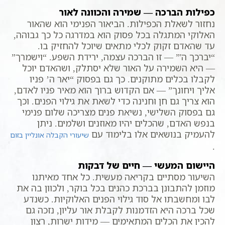
כפילות הברכה — שמירה והכוונה לאור
נחזור לשאלת הכפילות. הביאור הפנימי הוא שהאור
האלוקי המתגלה בכל פסוק הוא במדרגה כל כך גבוהה,
עד שהאדם זקוק לכלי מתאים שיוכל להחזיק בו.
“יברכך ה'” — זו הברכה עצמה, ירידת השפע. “וישמרך”
— היא השמירה על האור שלא יסתלק, ושהאדם יוכל
לקבלו בכלים מתוקנים. כך גם בפסוק “יאר ה’ פניו
אליך ויחונך” — אם הקדוש ברוך הוא מאיר פניו לאדם,
הוא צריך גם חן וחנינה כדי לשאת את גילוי הפנים. וכך
גם בפסוק השלישי, נשיאת פנים מצריכה שלום פנימי
בנפש האדם, שהכלים יהיו מאוזנים ושלמים. ניתן
להעמיק בנושאים אלו בלימוד עם
שיעורי הקבלה אונליין בזום
.
היישום המעשי — חיים של דבקות
השיעור מסתיים בקריאה מעשית. כל אחד מאיתנו
מוזמן להתבונן בברכת כהנים בכל בוקר, ולכוון בה את
לבו ומחשבתו אל סוד גילוי הפנים האלוקיות. כשנדע
שכל ברכה היא הזדמנות לקבלת אור עליון, נזכה גם
להכין את הכלים המתאימים — מידות ישרות, רצון