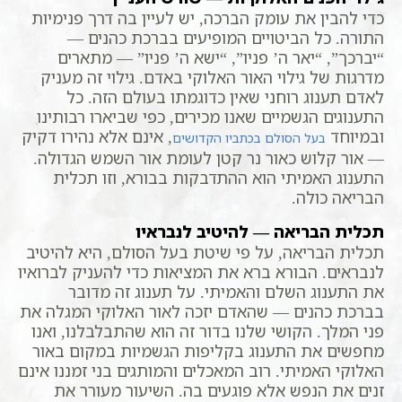
כדי להבין את עומק הברכה, יש לעיין בה דרך פנימיות
התורה. כל הביטויים המופיעים בברכת כהנים —
“יברכך”, “יאר ה’ פניו”, “ישא ה’ פניו” — מתארים
מדרגות של גילוי האור האלוקי באדם. גילוי זה מעניק
לאדם תענוג רוחני שאין כדוגמתו בעולם הזה. כל
התענוגים הגשמיים שאנו מכירים, כפי שביארו רבותינו
ובמיוחד
, אינם אלא נהירו דקיק
בעל הסולם בכתביו הקדושים
— אור קלוש כאור נר קטן לעומת אור השמש הגדולה.
התענוג האמיתי הוא ההתדבקות בבורא, וזו תכלית
הבריאה כולה.
תכלית הבריאה — להיטיב לנבראיו
תכלית הבריאה, על פי שיטת בעל הסולם, היא להיטיב
לנבראים. הבורא ברא את המציאות כדי להעניק לברואיו
את התענוג השלם והאמיתי. על תענוג זה מדובר
בברכת כהנים — שהאדם יזכה לאור האלוקי המגלה את
פני המלך. הקושי שלנו בדור זה הוא שהתבלבלנו, ואנו
מחפשים את התענוג בקליפות הגשמיות במקום באור
האלוקי האמיתי. רוב המאכלים והמותגים בני זמננו אינם
זנים את הנפש אלא פוגעים בה. השיעור מעורר את