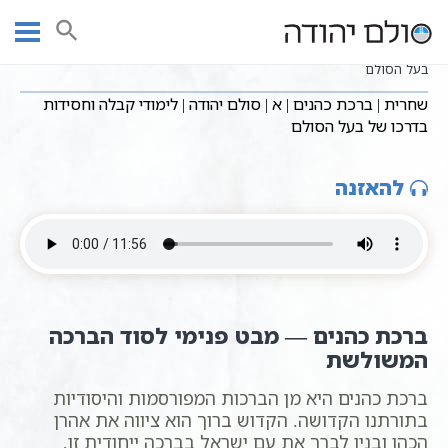
Ski
שיעורי וידאו
שיעורי קבלה על סידור התפילה
עמוד ראשי
t
שחרית | ברכת כהנים | א | סולם יהודה | לימודי קבלה וחסידות בדרכו של
conten
בעל הסולם
שחרית | ברכת כהנים | א | סולם יהודה | לימודי קבלה וחסידות
בדרכו של בעל הסולם
להאזנה
ברכת כהנים — מבט פנימי לסוד הברכה
המשולשת
ברכת כהנים היא מן הברכות המפורסמות והיסודיות
בתורתנו הקדושה. הקדוש ברוך הוא ציווה את אהרן
הכהן ובניו לברך את עם ישראל בברכה ייחודית זו,