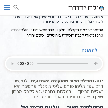
Ski
שיעורי וידאו
שיעורי קבלה כתבי אשלג
עמוד ראשי
t
פתיחה לחכמת הקבלה - הרב יוחאי ימיני
conten
פתיחה לחכמת הקבלה | חלק ו | הרב יוחאי ימיני | סולם יהודה | מרכז
לימודי קבלה וחסידות בירושלים | סולם יהודה
פתיחה לחכמת הקבלה | חלק ו | הרב יוחאי ימיני | סולם יהודה |
מרכז לימודי קבלה וחסידות בירושלים | סולם יהודה
להאזנה
למה
נסתלק האור מהנקודה האמצעית
? למעשה,
הרב שקד אליהו פנחס שליט”א מגלה שהסיבה היא
“עליית הרצון” — המלכות בחרה שלא לקבל. מכיוון
שאין כפייה ברוחניות, האור הסתלק מיד.
הסתלקות האור — עליית הרצון של