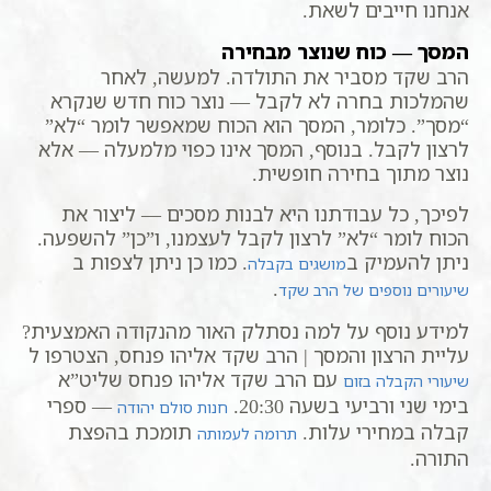
אנחנו חייבים לשאת.
המסך — כוח שנוצר מבחירה
הרב שקד מסביר את התולדה. למעשה, לאחר
שהמלכות בחרה לא לקבל — נוצר כוח חדש שנקרא
“מסך”. כלומר, המסך הוא הכוח שמאפשר לומר “לא”
לרצון לקבל. בנוסף, המסך אינו כפוי מלמעלה — אלא
נוצר מתוך בחירה חופשית.
לפיכך, כל עבודתנו היא לבנות מסכים — ליצור את
הכוח לומר “לא” לרצון לקבל לעצמנו, ו”כן” להשפעה.
ניתן להעמיק ב
. כמו כן ניתן לצפות ב
מושגים בקבלה
.
שיעורים נוספים של הרב שקד
למידע נוסף על למה נסתלק האור מהנקודה האמצעית?
עליית הרצון והמסך | הרב שקד אליהו פנחס, הצטרפו ל
עם הרב שקד אליהו פנחס שליט”א
שיעורי הקבלה בזום
בימי שני ורביעי בשעה 20:30.
— ספרי
חנות סולם יהודה
קבלה במחירי עלות.
תומכת בהפצת
תרומה לעמותה
התורה.