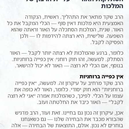
המלכות
הרב שקד מתאר את התהליך. ראשית, הנקודה
האמצעית היא מלכות דאין סוף — הכלי המקבל את כל
האור. שנית, המלכות הסתכלה על האור וראתה שהוא
השפעה. שלישית, היא רצתה להידמות לו — ולכן
הפסיקה לקבל.
כלומר, ברגע שהמלכות לא רצתה יותר לקבל — האור
הסתלק. למעשה, זהו חוק רוחני: אין כפייה ברוחניות.
בנוסף, אם הכלי לא רוצה — האור לא יכול להישאר.
אין כפייה ברוחניות
הרב שקד מרחיב על עיקרון זה. למעשה, “אין כפייה
ברוחניות” הוא חוק יסודי. כלומר, האור לא כופה את
עצמו על הכלי. לפיכך, כשהמלכות אמרה “אני לא רוצה
לקבל” — האור כיבד את החלטתה ועזב.
אכן, עיקרון זה נכון גם בחיינו. זאת ועוד, הרב מדגיש
שהבורא מכבד את הבחירה שלנו — גם כשאנחנו
בוחרים לא נכון. אולם, התוצאות של הבחירה — אלה