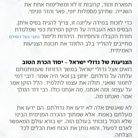
תפארת והוד, קרובות זו לזו ומשלימות אחת את
השנייה. שתיהן מסמלות יופי, פאר והדר פנימי.
כדי לזכות במידה עליונה זו, צריך להניח בסיס איתן.
הבסיס הוא העבודה על תיקון המידות כפי שמלמדת
תורת הקבלה והחסידות. היהדות ולימוד
כתבי בעל הסולם
מחייבים להוליד בלב הלומד את תכונת הצניעות
האמיתית.
הצניעות של גדולי ישראל – יסוד הכרת הטוב
רואים אצל גדולי ישראל במשך הדורות שענוותנותם
עלתה על גדולתם. יוחנן בן זכאי היה אומר: דובי דמי
לחמור שואני, תולה את עצמו לתלמיד. הלל הזקן אמר
על עצמו: ומה אנחנו, מה אנחנו כולו. רבי דוד המלך
אמר: ואנחנו מה.
לא שאנשים אלה לא ידעו את גדולתם. הם ידעו את
מעלתם באמת. אלא שמתוך ההכרה הפנימית הבינו
שלא הכול בזכותי בעולם הזה. יש בורא עולם המאפשר
לאדם לפעול, והוא נותן את הכוח ואת הכלים לכל
הצלחה.