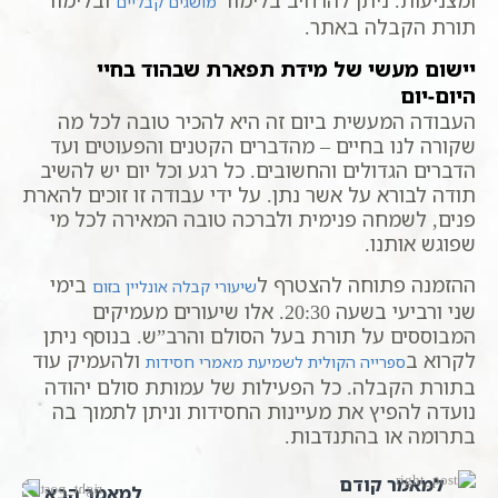
מושגים קבליים
תורת הקבלה באתר.
יישום מעשי של מידת תפארת שבהוד בחיי
היום-יום
העבודה המעשית ביום זה היא להכיר טובה לכל מה
שקורה לנו בחיים – מהדברים הקטנים והפעוטים ועד
הדברים הגדולים והחשובים. כל רגע וכל יום יש להשיב
תודה לבורא על אשר נתן. על ידי עבודה זו זוכים להארת
פנים, לשמחה פנימית ולברכה טובה המאירה לכל מי
שפוגש אותנו.
ההזמנה פתוחה להצטרף ל
בימי
שיעורי קבלה אונליין בזום
שני ורביעי בשעה 20:30. אלו שיעורים מעמיקים
המבוססים על תורת בעל הסולם והרב”ש. בנוסף ניתן
לקרוא ב
ולהעמיק עוד
ספרייה הקולית לשמיעת מאמרי חסידות
בתורת הקבלה. כל הפעילות של עמותת סולם יהודה
נועדה להפיץ את מעיינות החסידות וניתן לתמוך בה
בתרומה או בהתנדבות.
למאמר קודם
למאמר הבא