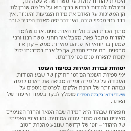
היכולת להודות לזולת על משהו שהוא עשה לנו,
והיכולת להודות לקדוש ברוך הוא על כל מה שנתן לנו –
הן המשיכות על האדם את מידת הצניעות והענווה. אין
דבר בזוי מכפוי טובה, ואין דבר יפה מאדם המכיר טובה.
מתוך הכרת הטוב נולדת הארת פנים. אדם שלומד
להודות מקבל פאר, מקבל אור רוחני. משה רבנו ורבי
שמעון בר יוחאי היו פניהם מאירות ממש – קרן אור
מהפנים. הם יחידי סגולה, אך כל אדם במדרגתו יכול
לזכות להארת פנים כפי מדרגתו.
יסודות עבודת המידות בסיפור העומר
ימי ספירת העומר הם זמן התיקון של שבע המידות.
העבודה על כל מידה ומידה מביאה את האדם לרמה
גבוהה יותר של קרבת אלקים. לפרטים נוספים על
מומלץ לבקר בעמוד הייעודי של
שיעורי וידאו בקבלה חסידית
האתר.
תפארת שבהוד היא המידה שבה הפאר וההדר הפנימיים
מאירים החוצה מתוך ענווה אמיתית. זהו היופי האמיתי
של היהודי – יופי של קדושה שנובע מהכרת הטוב
ומצניעות. ניתן להרחיב בלימוד
ובלימוד