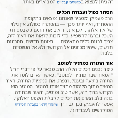
זה ניתן למצוא ב
המבוארים באתר.
מושגים קבליים
הסתר כפול ועבודת הכלים
הרב מעמיק ומסביר שאנחנו נמצאים בתקופת
ההסתרה, ואף יותר מכך — בהסתרה כפולה. אין גילוי
של אור אלוקי, ולכן איננו רואים את התענוג שבמסירת
השכל וברצון להשפיע. כדי לזכות לראות את האור הזה,
צריך לבנות כלים מתאימים — רצונות חדשים, חסרונות
חדשים, שיהיו מכוונים אל הקדושה ולא אל הגשמיות
בלבד.
אור התורה כמחזיר למוטב
כיצד נבנים הכלים הללו? הרב מבאר על פי דברי חז”ל
“המאור שבה מחזירו למוטב”. כאשר האדם לומד את
התורה ביגיעה ובעמל, ובפרט את פנימיות התורה, האור
המאיר מתוך הלימוד מחזיר אותו למוטב. המוטב הוא
הקדוש ברוך הוא, אשר טוב ומיטיב, והאור שבתורה
בונה בלב האדם את הכלים לקבלת השפע האלוקי.
אפשר להעמיק בכך גם דרך
שיעורי וידאו בקבלה חסידית
המוקדשים לעבודה זו.