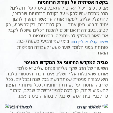
בקשה אמיתית על נקודת הרוחניות
אם כן, כיצד יכול האדם להתאבל באמת על ירושלים?
הרב מסכם שיש לבקש על נקודת הרוחניות שבתוכו,
להתפלל עליה, ולפקוד אותה עד אשר תהפוך לרצון
יחיד וקבוע. רצון אחד — רק לרוחניות, רק להשפיע, רק
לטוב. בעבודה זו אנו זוכים להכנת הכלים שיוכלו לקבל
את האור האלוקי לכשיתגלה. ההצטרפות ל
בימי שני ורביעי בשעה 20:30
שיעורי קבלה אונליין בזום
פותחת בפני הלומד שער מעשי לעבודה הפנימית
הזאת.
מבית המקדש החיצוני אל המקדש הפנימי
השיעור של הרב שקד אליהו פנחס שליט”א מלמד
אותנו שהאבלות על ירושלים אינה זיכרון היסטורי בלבד.
היא עבודה פנימית שמתחדשת בכל שנה ובכל יום. ככל
שירבה החסרון על נקודת הרוחניות, ככל שיתחזק הרצון
להשפיע ולתת, כך נזכה לבניין ירושלים שבלב, ומתוך
כך לבניין בית המקדש בגלוי, במהרה בימינו אמן.
למאמר קודם
למאמר הבא
פרשת פנחס | תש”פ | הרב שקד
מתן תורה | א-ב | בעל הסולם | ר’