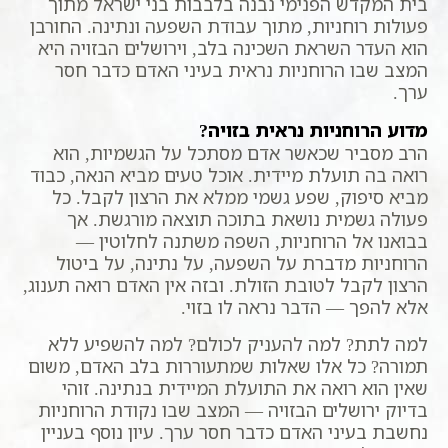
בית המקדש הפנימי נבנה בלבבות בני ישראל מתוך
פעולות רוחניות, מתוך עבודת השפעה ונתינה. החורבן
הוא העדר השראת השכינה בלב, וירושלים הבזויה היא
המצב שבו הרוחניות נראית בעיני האדם כדבר חסר
ערך.
מדוע הרוחניות נראית בזויה?
הרב מסביר שכאשר אדם מסתכל על הגשמיות, הוא
רואה בה תועלת מיידית. אוכל טעים מביא הנאה, כבוד
מביא סיפוק, שפע גשמי ממלא את הרצון לקבל. כל
פעולה גשמית נושאת בתוכה תוצאה מורגשת. אך
בבואנו אל הרוחניות, השפה משתנה לחלוטין —
הרוחניות מדברת על השפעה, על נתינה, על ביטול
הרצון לקבל לטובת הזולת. ובזה אין האדם רואה תענוג,
אלא להפך — הדבר נראה לו בזוי.
למה לתת? למה להעניק לכולם? למה להשפיע ללא
תמורה? כל אלו שאלות שמתעוררות בלב האדם, משום
שאין הוא רואה את התועלת המיידית בנתינה. זוהי
בדיוק ירושלים הבזויה — המצב שבו נקודת הרוחניות
נחשבת בעיני האדם כדבר חסר ערך. עיון נוסף בעניין