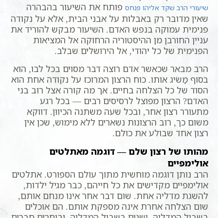
פותח את השיעור בהבהרה
שיעורי הרב שקד אליהו פנחס
שאין מדובר רק באבלות על אבני הבית, אלא על נקודה
פנימית עמוקה בנפש האדם. השיעור מבקש להוריד את
עניין החורבן מן ההיסטוריה הרחוקה אל המציאות
הפנימית של כל יהודי, אל הירושלים שבלב.
הרב מבאר שכאשר אדם רוצה דבר מסוים בכל לבו, הוא
בסוף מַשׂיג אותו. כוח הרצון המרוכז על נקודה אחת הוא
הסוד של כל הצלחה בחיים. אך מה קורה אצל רוב בני
האדם? הרצון מפוצל לרסיסים רבים — בכל רגע
מתעורר רצון אחר, ובכל שעה משתנה הכיוון. דווקא
משום כך, רוב הרצונות נשארים ללא מימוש, שכן אין
רצון אחד שבולע את כולם.
מהותו של רצון שלם — דוגמה מאתלטים
אולימפיים
הרב נותן דוגמה מוחשית מתוך עולם הספורט. אתלטים
אולימפיים מקדישים את כל חייהם, כבר מגיל ילדות,
להשגת מדליה אחת. שום דבר אחר אינו מנחם אותם,
שום הצלחה אחרת אינה מספקת אותם. הם אוכלים
בשביל המדליה, ישנים בשביל המדליה, ובוחרים חברים