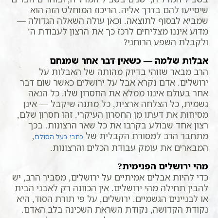
שיסייעו להם בדרך אליה. הריכוז המוחלט הזה הוא
שמביא לבסוף לתוצאה. וכאן עולה השאלה הגדולה —
מדוע איננו מצליחים לרכז כך את הרצון לעבודת ה’
ולקבלת השפע הרוחני?
אבלות שלמה — כשאין דבר אחר שמנחם
הרב מבאר שזוהי בדיוק מהותה של האבלות על
ירושלים. אדם נקרא אבל על ירושלים כאשר שום דבר
אחר בעולם איננו ממלא את החסרון שלו. כל הנאה
גשמית, כל הצלחה ארצית, כל מתנה שיקבל — אינן
מסיחות את דעתו מן החסרון העיקרי. זהו חסרון שלם,
רצון אחד שבולע בקרבו את כל שאר הרצונות. בכך
מתחבר הרב למסורת הקבלית של
,
כתבי בעל הסולם
המבארים את עומק עבודת הכלים והרצונות.
מהי ירושלים הפנימית?
כדי להיות אבלים אמיתיים על ירושלים, מסביר הרב, יש
להבין תחילה מהי ירושלים. אין הכוונה רק לאבני הבית
או לבניינים הגשמיים. ירושלים, על פי תורת הסוד, היא
נקודת הקדושה, נקודת השראת השכינה בלב האדם.