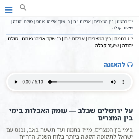
Ski
שיעורי וידאו
חגים ומועדים לפי הזוהר
עמוד ראשי
t
בין המצרים וימי החורבן
conten
י”ז בתמוז | בין המצרים | אבלות י-ם | ר’ שקד אליהו פנחס | סולם יהודה |
שיעור קבלה
י”ז בתמוז | בין המצרים | אבלות י-ם | ר’ שקד אליהו פנחס | סולם
יהודה | שיעור קבלה
להאזנה
על ירושלים שבלב — עומק האבלות בימי
בין המצרים
בימי בין המצרים, מי”ז בתמוז ועד תשעה באב, נכנס עם
ישראל לתקופה הקשה ביותר בלוח השנה. הרה”ח