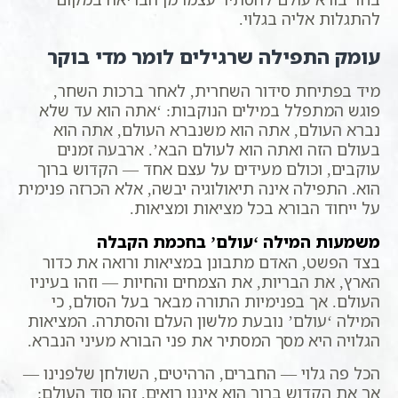
להתגלות אליה בגלוי.
עומק התפילה שרגילים לומר מדי בוקר
מיד בפתיחת סידור השחרית, לאחר ברכות השחר,
פוגש המתפלל במילים הנוקבות: ‘אתה הוא עד שלא
נברא העולם, אתה הוא משנברא העולם, אתה הוא
בעולם הזה ואתה הוא לעולם הבא’. ארבעה זמנים
עוקבים, וכולם מעידים על עצם אחד — הקדוש ברוך
הוא. התפילה אינה תיאולוגיה יבשה, אלא הכרזה פנימית
על ייחוד הבורא בכל מציאות ומציאות.
משמעות המילה ‘עולם’ בחכמת הקבלה
בצד הפשט, האדם מתבונן במציאות ורואה את כדור
הארץ, את הבריות, את הצמחים והחיות — וזהו בעיניו
העולם. אך בפנימיות התורה מבאר בעל הסולם, כי
המילה ‘עולם’ נובעת מלשון העלם והסתרה. המציאות
הגלויה היא מסך המסתיר את פני הבורא מעיני הנברא.
הכל פה גלוי — החברים, הרהיטים, השולחן שלפנינו —
אך את הקדוש ברוך הוא איננו רואים. זהו סוד העולם: