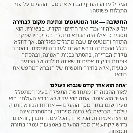
הגילוי? מדוע העדיף הבורא את מסך ההעלם על פני
התגלות פשוטה?
התשובה — אור המטעמים ונתינת מקום לבחירה
על שאלה זו עמד ‘אור החיים’ הקדוש בביאוריו. הוא
מסביר כי אילו היה הבורא מתגלה בגלוי, היו עמקי
התורה והמטעמים שבה מתגלים מאליהם. אך דווקא
בגלל ההסתרה נדרש האדם לעבודה פנימית. בהסתר
נולדת הבחירה, בהסתר נבנית האמונה, ובהסתר
צומחת דבקות אמיתית שאינה תולדה של הכנעה
טבעית, אלא בחירה חופשית של הנברא המחפש את
בוראו.
‘אתה הוא אחד קודם שנברא העולם’
לאור ההבנה הזו מתחדשת התפילה בעיני המתפלל.
כאשר הוא אומר ‘אתה הוא עד שלא נברא העולם’, הוא
מעיד שגם בתוך מסך ההעלם — אחדות הבורא נותרה
שלמה. הבריאה לא גרעה מייחודו, וההסתרה אינה
מחיצה אמיתית. הכל אחד, הכל ממנו יתברך, והאדם
נדרש לקרוע את מסך ההעלם באמצעות עמלו בתורה
ובמצוות.