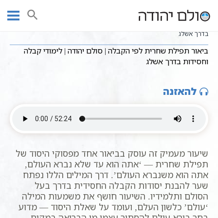
Ski
שיעורי וידאו
שיעורי קבלה על סידור התפילה
עמוד ראשי
t
ביאור תפילת שחרית לפי הקבלה | סולם יהודה | לימודי קבלה וחסידות
conten
בדרך אשלג
ביאור תפילת שחרית לפי הקבלה | סולם יהודה | לימודי קבלה
וחסידות בדרך אשלג
להאזנה
שיעור מעמיק זה עוסק בביאור אחד מפסוקי היסוד של
תפילת שחרית — ‘אתה הוא עד שלא נברא העולם,
אתה הוא משנברא העולם’. דרך המילים הללו נפתח
שער להבנת יסודות הקבלה החסידית בדרך בעל
הסולם ותלמידיו. השיעור חושף את משמעות המילה
‘עולם’ כלשון העלם, ועומד על שאלת היסוד — מדוע
בחר בורא עולם להסתיר עצמו מן הבריאה במקום