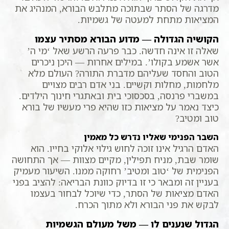
מדרגה של הסתר שבתוכה מתלבש הבורא, המנהיג את
המציאות מתחת למעטה של גשמיות.
הקושיה הגדולה — מדוע הבורא מסתיר עצמו
שאלה זו אינה חדשה. כבר פרעה הרשע שאל ‘מי ה’
אשר אשמע בקולו’. במילים אחרות — היכן ניכרים
הטוב והחסד שעליהם מדברת התורה? העולם מלא
מלחמות, מחלות וקשיים. בני אדם רבים מצויים
במשברי פרנסה, בסכסוכי בית ובאתגרי חינוך הילדים.
כיצד נאמר על מציאות כזו שהיא פרי מעשיו של בורא
טוב ומטיב?
השבר הפנימי שאליו נדרש כל מאמין
האדם הרגיל אינו זוכה לחוש גילוי אלוקי בחייו. הוא
שומר שבת, מניח תפילין, מקיים מצוות — אך התחושה
הפנימית של ‘טוב ומטיב’ רחוקה ממנו. השיעור מעמיק
בעניין זה ומבאר כי זו בדיוק כוונת הבריאה: להציב בפני
האדם מציאות של הסתר, כדי שיוכל לבחור בעצמו
לבקש את פני הבורא ולא מתוך הכרח.
הגדול שנענים לו — משל מעולם הגשמיות