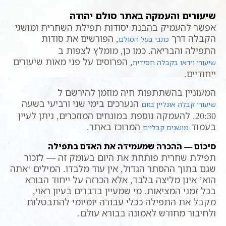
שיעורים והעמקה באתר סולם יהודה
אפשר להעמיק בהבנת יסודות תפילת השחרית ומושגי
הקבלה דרך
, הפורשים את סודות
כתבי בעל הסולם
התפילה והבריאה. כמו כן, מומלץ לצפות ב
, הפרוסים על פני מאות שיעורים
שיעורי וידאו בקבלה חסידית
ייחודיים.
המעוניין בהשתתפות חיה מוזמן להירשם ל
הנערכים בימי שני ורביעי בשעה
שיעורי קבלה אונליין בזום
20:30. להעמקה נוספת במונחים המוזכרים, ניתן לעיין
בעמוד
המרוכז באתר.
מושגים קבליים
סיכום — ההכרה שמעמידה את האדם בתפילה
תפילת שחרית פותחת את היום בעומק זה — לזכור
שגם בתוך ההסתר הגדול, אין עוד מלבדו. המילים ‘אתה
הוא’ אינן מליצה בלבד, אלא הכרזה על ייחוד הבורא
בכל זמני המציאות. מי שמעיין בדברים בעיון ראוי,
מקבל את התפילה ככלי עבודה יומיומי להתבטלות
ולחיבור מחודש לאמונה בבורא עולם.