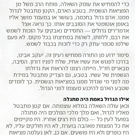
כדי להמחיש את עומק השאלה, פותח הרב משל מן
המציאות הגשמית. בטבע האדם, הקטן מתבטל לגדול
ממנו. אדם גדול בחכמה, בעושר או במעמד מושך אליו
באופן אוטומטי את הסובבים אותו. כך נראה אצל
אדמו”רים גדולים — החסידים נאבקים על הזכות לשמש
את רבם, ללוותו, לשהות במחיצתו בכל מקום. לא פעם
שילמו סכומי עתק רק כדי לזכות בכבוד לשמש.
סיפור ידוע מן התורה ממחיש רעיון זה. יעקב אבינו,
בדרכו לפגוש את עשיו אחיו, שלח לפניו דורון. הסיבה,
מבארים חז”ל, הייתה רצונו להראות את גדולתו
הגשמית של עשיו. בטבע, גם הצדיק מתבטל במידת
מה לפני מי שגדול ממנו במציאות הגשמית. כך לומדים
שטבע האדם להיכנע מעצמו לפני הגדול.
אילו הגדול באמת היה מתגלה
וכאן עולה השאלה במלוא עוצמתה. אם קטן מתבטל
מאליו לגדול, ואם מלך מלכי המלכים היה מתגלה
בפועל לעין כל — כולם היו רצים אחריו. היו מקיימים
את כל המצוות מאהבה בוערת, לא היו חולקים עליו, לא
היו כופרים ולא היו פושעים. אם כן, לאן נעלמה מציאות