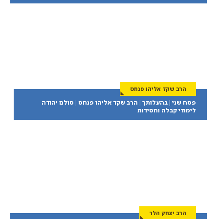
הרב שקד אליהו פנחס
פסח שני | בהעלותך | הרב שקד אליהו פנחס | סולם יהודה
לימודי קבלה וחסידות
הרב יצחק הלר