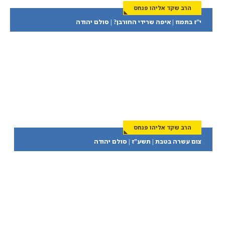
הרב שקד אליהו פנחס
י”ז בתמוז | איפה שרידי החורבן? | סולם יהודה
הרב שקד אליהו פנחס
צום עשרה בטבת | תשע”ז | סולם יהודה