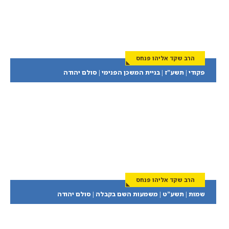
הרב שקד אליהו פנחס
פקודי | תשע”ז | בניית המשכן הפנימי | סולם יהודה
הרב שקד אליהו פנחס
שמות | תשע”ט | משמעות השם בקבלה | סולם יהודה