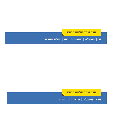
הרב שקד אליהו פנחס
נח | תשע”ט | מתנות קטנות | סולם יהודה
הרב שקד אליהו פנחס
וירא | תשע”ח | א | סולם יהודה