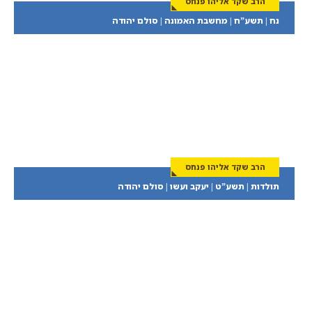
הרב שקד אליהו פנחס
נח | תשע”ח | מחשבת האמונה | סולם יהודה
הרב שקד אליהו פנחס
תולדות | תשע”ט | יעקב ועשו | סולם יהודה