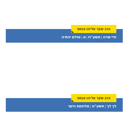
הרב שקד אליהו פנחס
חיי שרה | תשע”ח | א | סולם יהודה
הרב שקד אליהו פנחס
לך לך | תשע”ט | מלחמת היצר