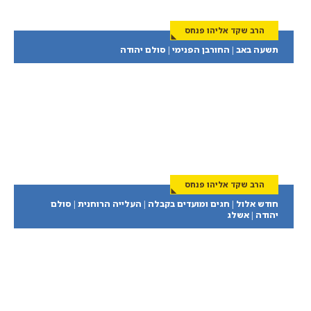
הרב שקד אליהו פנחס
תשעה באב | החורבן הפנימי | סולם יהודה
הרב שקד אליהו פנחס
חודש אלול | חגים ומועדים בקבלה | העלייה הרוחנית | סולם
יהודה | אשלג