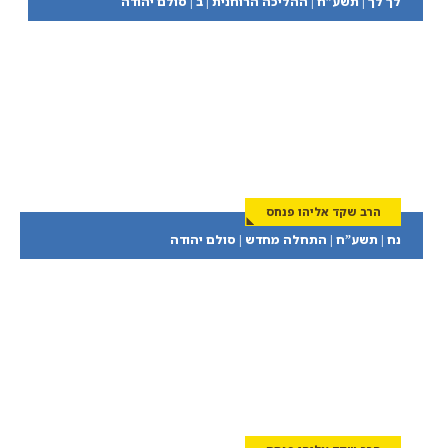
לך לך | תשע”ח | ההליכה הרוחנית | ב | סולם יהודה
הרב שקד אליהו פנחס
נח | תשע”ח | התחלה מחדש | סולם יהודה