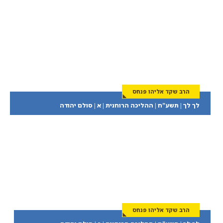
הרב שקד אליהו פנחס
לך לך | תשע”ח | ההליכה הרוחנית | א | סולם יהודה
הרב שקד אליהו פנחס