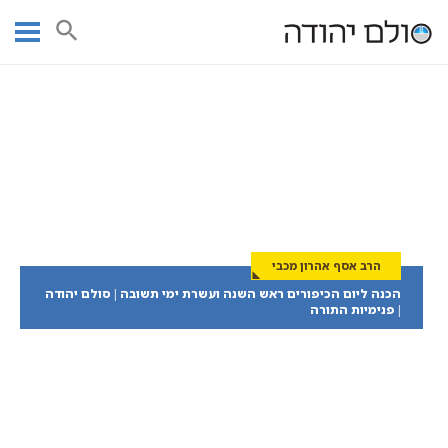
Ski
t
עמוד ראשי
ארוך (עד 30 דקות)
conten
הרב אסף אהרון מכבי
הכנה ליום הכיפורים ראש השנה ועשרת ימי תשובה | סולם יהודה
| פנימיות התורה