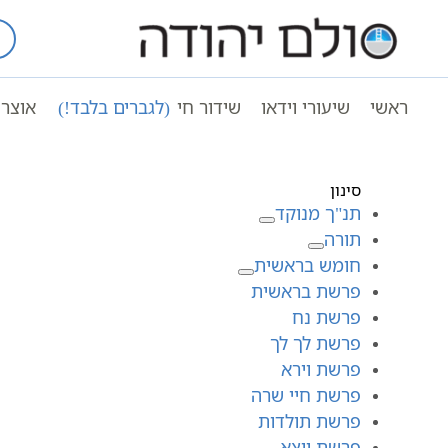
Ski
t
conten
עמוד ראשי
פר' בהעלותך
ראשי
שיעורי וידאו
שידור חי
(לגברים בלבד!)
אוצר 
ספר הזוהר | בהעלותך | אותיות א-ד
לקריאה
סינון
תנ"ך מנוקד
תורה
חומש בראשית
פרשת בראשית
פרשת נח
פרשת לך לך
פרשת וירא
פרשת חיי שרה
פרשת תולדות
פרשת ויצא