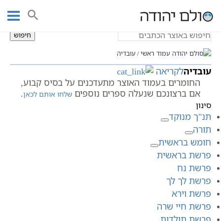
Ski
עובדיה
t
conten
חיפוש
עמוד ראשי
עובדיה
עובדיה
לקריאה
החומרים בעמוד האוצר מתעדכנים על בסיס קבוע,
אם ברצונכם שנעלה ספרים נוספים
.
שלחו אותם לכאן
סינון
תנ"ך מנוקד
תורה
חומש בראשית
פרשת בראשית
פרשת נח
פרשת לך לך
פרשת וירא
פרשת חיי שרה
פרשת תולדות