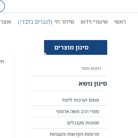
Ski
t
עמוד ראשי
רבי יהודה ליב 
conten
ראשי
שיעורי וידאו
שידור חי
(לגברים בלבד!)
אוצר 
סינון מוצרים
תל
סינון נושא
סטים וערכות לימוד
ספרי הרב משה ארמוני
תמונות מקובלים
תרומות הקדשות והנצחות