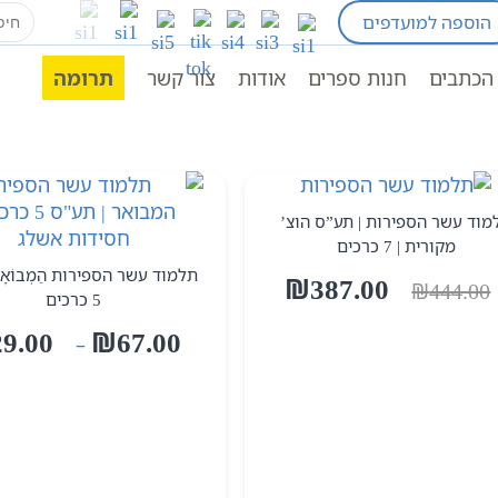
earch
הוספה למועדפים
for:
אשלג
הכתבים
חנות ספרים
אודות
צור קשר
תרומה
מוד עשר הספירות | תע”ס הוצ’
מקורית | 7 כרכים
תלמוד עשר הספירות הַמְבוֹאָר
המחיר
המחיר
₪
387.00
₪
444.00
5 כרכים
המקורי
הנוכחי
היה:
הוא:
29.00
₪
67.00
–
₪387.00.
₪444.00.