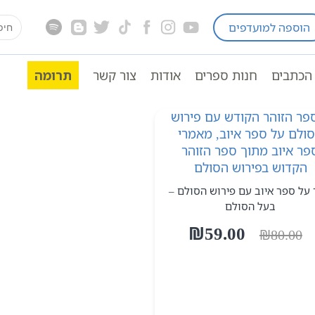
earch
הוספה למועדפים
for:
הכתבים
חנות ספרים
אודות
צור קשר
תרומה
 על ספר איוב עם פירוש הסולם –
בעל הסולם
המחיר
המחיר
₪
59.00
₪
80.00
המקורי
הנוכחי
היה:
הוא:
₪59.00.
₪80.00.