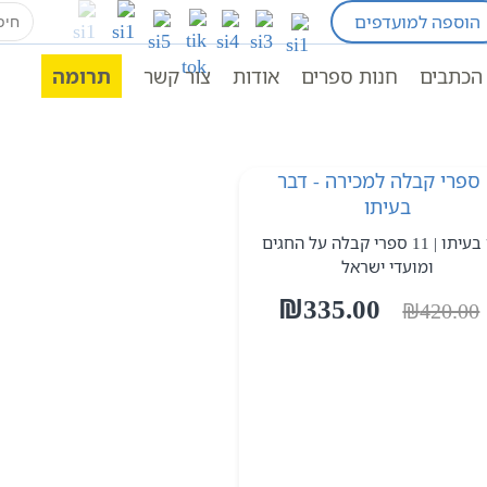
earch
הוספה למועדפים
for:
החגים
הכתבים
חנות ספרים
אודות
צור קשר
תרומה
דבר בעיתו | 11 ספרי קבלה על החגים
ומועדי ישראל
המחיר
המחיר
₪
335.00
₪
420.00
המקורי
הנוכחי
היה:
הוא:
₪335.00.
₪420.00.