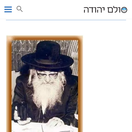
Ski
עמוד ראשי
רבנים מקובלים | גלריית תמונות מקובלים
t
כ”ק אדמו”ר הרב ברוך שלום הלוי אשלג זצ”ל
conten