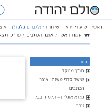
Ski
t
conten
ראשי
שיעורי וידאו
שידור חי
(לגברים בלבד!)
אוצ
עמוד ראשי
אוצר הכתבים
פר' כי תצא
סינון
תנ"ך מנוקד
שישה סדרי משנה | אוצר
הכתבים
גמרא אונליין – תלמוד בבלי
זוהר