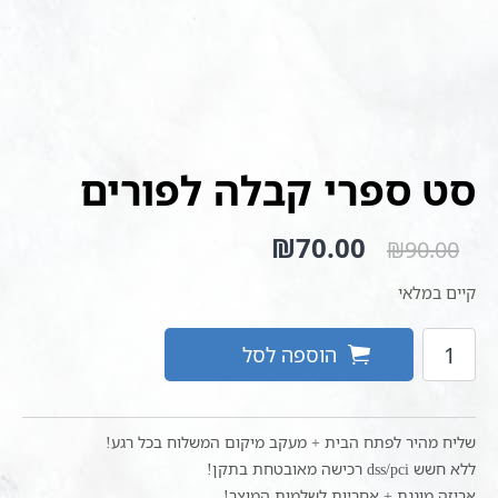
סט ספרי קבלה לפורים
המחיר
70.00
₪
המחיר
₪
90.00
המקורי
הנוכחי
היה:
הוא:
קיים במלאי
₪70.00.
₪90.00.
כמות
הוספה לסל
של
סט
ספרי
קבלה
שליח מהיר לפתח הבית + מעקב מיקום המשלוח בכל רגע!
לפורים
ללא חשש dss/pci רכישה מאובטחת בתקן!
אריזה מוגנת + אחריות לשלמות המוצר!