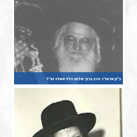
כ”ק אדמו”ר הרב ברוך שלום הלוי אשלג זצ”ל