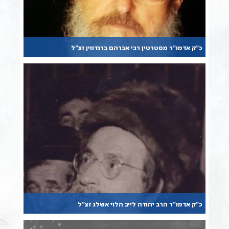
כ”ק אדמו”ר מסטרטין רבי אברהם ברנדווין זצ”ל
כ”ק אדמו”ר הרב יהודה לייב הלוי אשלג זצ”ל