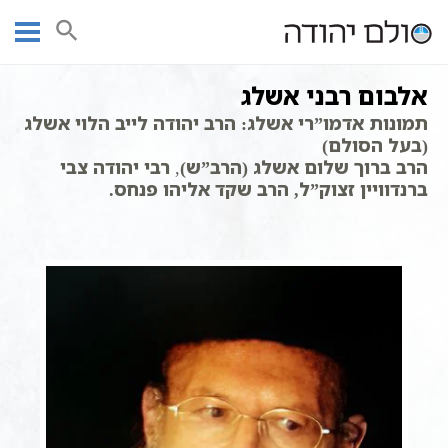
Ski
עמוד ראשי
רבנים מקובלים | גלריית תמונות מקובלים
t
conten
אלבום רבני אשלג
תמונות אדמו”רי אשלג: הרב יהודה לייב הלוי אשלג
(בעל הסולם)
הרב ברוך שלום אשלג (הרב”ש)
,
רבי יהודה צבי
ברנדוויין
זצוק”ל, הרב שקד אליהו פנחס.