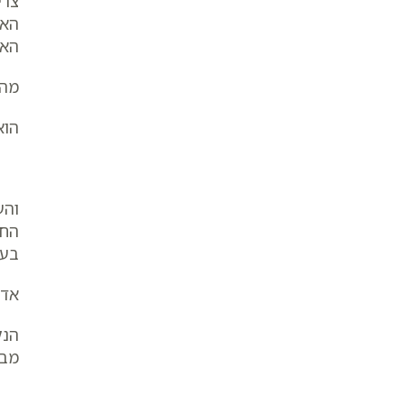
צרי
האב
האב
מהא
הוא
והע
החט
בער
אדה
הנק
מבח