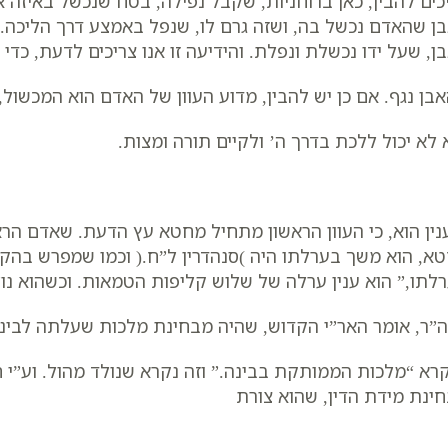
כים להבין, כאן ברוחניות, שקבל נפילה, בטח שנכשל באיזה 
ן שהאדם נכשל בה, ושזה גרם לו, שנפל באמצע דרך הליכה. 
ן, שעל ידו נכשלת ונפלת. והידיעה זו אנו צריכים לדעת, כדי 
בן נגף. אם כן יש להבין, מדוע העוון של האדם הוא המכשול,
 לא יכול ללכת בדרך ה’ ולקיים תורה ומצות.
נין הוא, כי העוון הראשון מתחיל מחטא עץ הדעת. שאדם הראשו
א, הוא משך בערלתו היה )סנהדרין ל”ח.( וכמו שמפרש בהקדמ
לתו,” הוא ענין ערלה של שלוש קליפות הטמאות. וכשהוא נולד
”ר, אומר האר”י הקדוש, שהיה מבחינת מלכות שעלתה לבינ
רא “מלכות הממותקת בבינה.” וזה נקרא שנולד מהול. וע”י
ינת מידת הדין, שהוא צורת