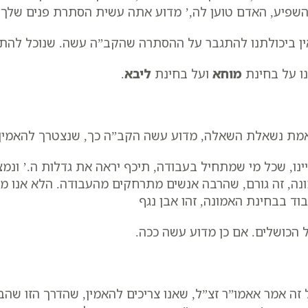
שפיע, האדם טוען לה,’ מדוע אתה עשית הסתרת פנים שלך,
ן ביכולתנו להתגבר על ההסתרה שהקב”ה עשה. שנוכל להתגב
נו על בחינת
מוחא
ועל בחינת
ליבא
.
מת נשאלת השאלה, מדוע עשה הקב”ה כך, שנצטרך להאמין.
ינו, שכל מי שמתחיל בעבודה, תיכף יראה את גדלות ה.’ ונמ
נה, זה גורם, שהרבה אנשים מתרחקים מהעבודה. הלא אנו מב
וד בבחינת האמונה, זהו אבן נגף
 הכושלים. אם כן מדוע עשה ככה.
 זה אמר אאמו”ר זצ”ל, שאנו צריכים להאמין, שהדרך הזו ש