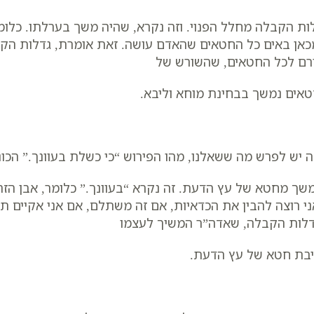
ות הקבלה מחלל הפנוי. וזה נקרא, שהיה משך בערלתו. כלו
אן באים כל החטאים שהאדם עושה. זאת אומרת, גדלות הקב
רם לכל החטאים, שהשורש של
אים נמשך בבחינת מוחא וליבא.
ה יש לפרש מה ששאלנו, מהו הפירוש “כי כשלת בעוונך.” הכונה
שך מחטא של עץ הדעת. זה נקרא “בעוונך.” כלומר, אבן הזה
י רוצה להבין את הכדאיות, אם זה משתלם, אם אני אקיים ת
לות הקבלה, שאדה”ר המשיך לעצמו
בת חטא של עץ הדעת.