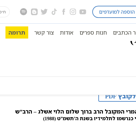
earch
הוספה למועדפים
מאמרי ה’תשמ”ט (1988)
for:
ר הכתבים
חנות ספרים
אודות
צור קשר
תרומה
לקובץ PDF
רי המקובל הרב ברוך שלום הלוי אשלג – הרב”ש
 כנרשמו לתלמידיו בשנת ה’תשמ”ט (1988)