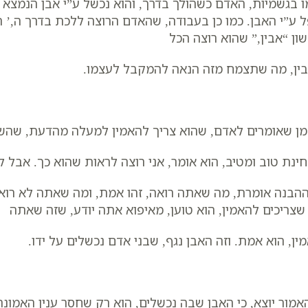
ו בגשמיות, האדם כשהולך בדרך, והוא נכשל ע”י אבן הנמצא 
ל ע”י האבן. כמו כן בעבודה, שהאדם הרוצה ללכת בדרך ה,’ ה
ון “אבין,” שהוא רוצה הכל
ין, מה שתצמח מזה הנאה להמקבל לעצמו.
מן שאומרים לאדם, שהוא צריך להאמין למעלה מהדעת, שהשג
ינת טוב ומטיב, הוא אומר, אני רוצה לראות שהוא כך. אבל לה
ההבנה אומרת, מה שאתה רואה, זהו אמת, ומה שאתה לא רואה
 שצריכים להאמין, הוא טוען, מאיפוא אתה יודע, שזה שאתה
ין, הוא אמת. וזה האבן נגף, שבני אדם נכשלים על ידו.
אמור יוצא, כי האבן שבה נכשלים, הוא רק שחסר ענין האמו