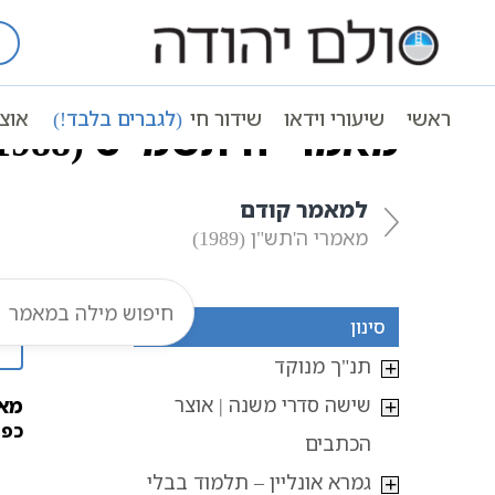
Ski
t
עמוד ראשי
אוצר הכתבים
מאמרים
conten
ראשי
שיעורי וידאו
שידור חי
(לגברים בלבד!)
אוצ
מאמרי ה’תשמ”ט (1988)
למאמר קודם
מאמרי ה'תש"ן (1989)
סינון
תנ"ך מנוקד
שישה סדרי משנה | אוצר
מאמ
כפי
הכתבים
גמרא אונליין – תלמוד בבלי