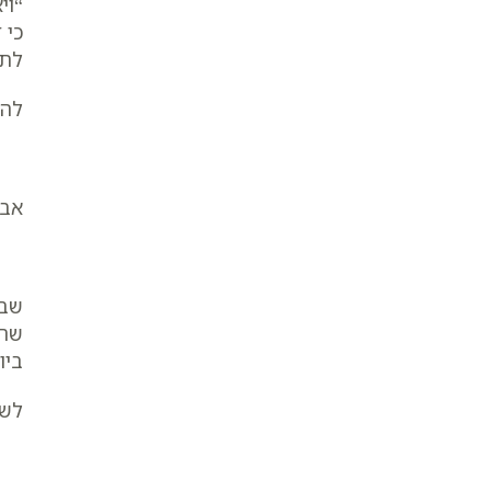
“וי
כי 
לת
להנ
אבל
שבט
שהי
ביו
לשל