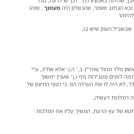
אבן, שהיתה באמצע דרך. לכן יש לדעת, מהי
ובא הכתוב ואומר, שהכשלון היה
מעוונך
, שזהו
להיזהר
 שבשביל העוון שיש בו,
ן נולד מהול )אדר”נ ב,’ ה.(‘ אלא אח”כ, ע”י
ה לפנים מסבירות )דף ו,(‘ שענין “משוך
, לא היה לו את הערלה הזו. כי הגוף החיצון של
ה דמלכות דעשיה,
 חטא של עץ הדעת, המשיך עליו את המלכות