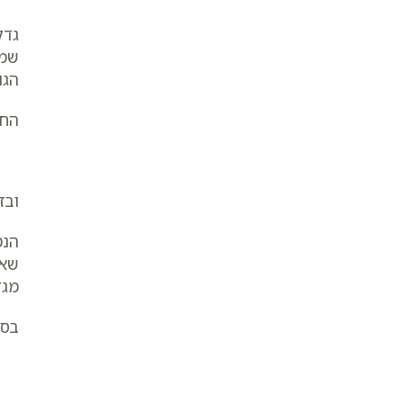
גדל
שמכ
הגו
החט
ובז
הנמ
שאנ
מגד
בסי