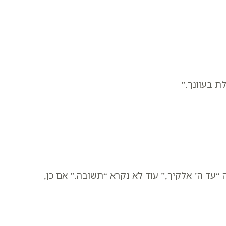
ת בעוונך.”
“עד ה’ אלקיך,” עוד לא נקרא “תשובה.” אם כן,