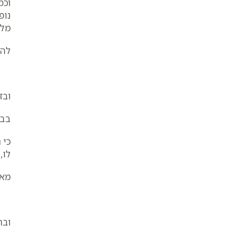
וכמ
נופ
מלש
להב
ובז
בבח
כי 
לו,
מאמ
ובה