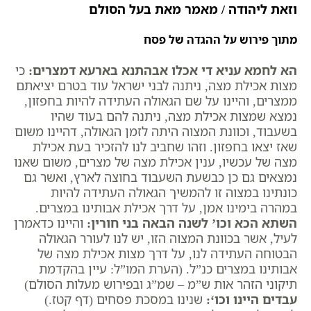
וזאת ליהודה / מאמר מאת בעל הסולם
מתוך פירוש על ההגדה של פסח
הא לחמא עניא די אכלו אבהתנא בארעא דמצרים
:
כי
מצות אכילת מצה, ניתנה לבני ישראל עוד בטרם יציאתם
ממצרים, והיינו על שם הגאולה העתידה להיות בחפזון,
נמצא שמצות אכילת מצה, ניתנה להם בעוד שהיו
בשעבוד, וכוונת המצוה היתה לזמן הגאולה, דהיינו משום
שאז יצאו בחפזון. וזהו שחביב לנו להזכיר בעת אכילת
מצה של עכשיו, ענין אכילת מצה של מצרים, משום שאנו
נמצאים גם כן כבשעת השעבוד בחוצה לארץ, ואשר גם
כונתינו במצוה זו להמשיך הגאולה העתידה להיות
במהרה בימינו אמן, על דרך אכילת אבותינו במצרים.
השתא הכא וכו’ לשנה הבאה בני חורין
:
והיינו כדאמרן
לעיל, אשר בכוונת המצוה הזו, יש לנו לעורר הגאולה
הבטוחה העתידה לנו, על דרך מצות אכילת מצה של
אבותינו במצרים כנ”ל. (הערת המו”ל: עיין בהקדמת
תיקוני הזהר אות ש”מ – שמ”ג ובפירוש מעלות הסולם)
עבדים היינו וכו
‘:
שנינו במסכת פסחים (דף קטז.)