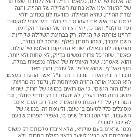
על אלופו של עולם, כמאמר חז”ל. והוא ללמדנו, שצורתו
של ההעדר אינו אלא בחינת השלילה של ההויה. והנה
צורת ההויה, שהיא הגאולה, מודעת לנו בכתוב “ולא
ילמדו עוד איש את רעהו וכו’ כי כולם ידעו אותי למקטנם
ועד גדולם”, ואם כן, יהיה צורתו של ההעדר הקודמו,
דהיינו צורתה של הגולה, רק בבחינת השלילה של דעת
השם יתברך, שזהו חסרון באלף, שחסר לנו בגולה,
והמקווה לנו בגאולה, שהיא הדביקות באלופו של עולם,
כאמור, שזהו כל פדות נפשינו בדיוק, לא פחות ולא יותר.
והוא שאמרנו, שכל האותיות של גאולה נמצאות בגולה,
חוץ מאל”ף, שהוא אלופו של עולם, והבן מאד.
ובכדי להבין הענין הנכבד הזה הנ”ל, אשר ההעדר בעצמו
הוא המכין אותה ההויה המיוחסת לו, נלמד זה מהויות
עולם הזה הגשמי. כי אנו רואים במושג של חרות, שהוא
מושג גבוה מאד נעלה, לא יטעמו בו רק יחידי סגולה, וגם
המה רק על ידי הכנות מותאמות, אבל רוב העם, אינם
מסוגלים כלל לטעום בו טעם. ולעומת זה, במושג של
השעבוד, הרי קטן וגדול שוים בו, ואפילו הפחות שבעם
לא יוכל לסובלו.
(כמו שראינו בעם פולניא, שלא איבדו מלכותם רק משום
שמרביתם לא הבינו לשער כראוי מעלת החרות, ולא