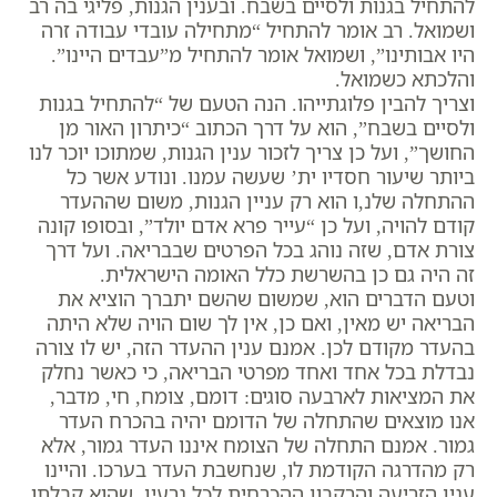
להתחיל בגנות ולסיים בשבח. ובענין הגנות, פליגי בה רב
ושמואל. רב אומר להתחיל “מתחילה עובדי עבודה זרה
היו אבותינו”, ושמואל אומר להתחיל מ”עבדים היינו”.
והלכתא כשמואל.
וצריך להבין פלוגתייהו. הנה הטעם של “להתחיל בגנות
ולסיים בשבח”, הוא על דרך הכתוב “כיתרון האור מן
החושך”, ועל כן צריך לזכור ענין הגנות, שמתוכו יוכר לנו
ביותר שיעור חסדיו ית’ שעשה עמנו. ונודע אשר כל
ההתחלה שלנ,ו הוא רק עניין הגנות, משום שההעדר
קודם להויה, ועל כן “עייר פרא אדם יולד”, ובסופו קונה
צורת אדם, שזה נוהג בכל הפרטים שבבריאה. ועל דרך
זה היה גם כן בהשרשת כלל האומה הישראלית.
וטעם הדברים הוא, שמשום שהשם יתברך הוציא את
הבריאה יש מאין, ואם כן, אין לך שום הויה שלא היתה
בהעדר מקודם לכן. אמנם ענין ההעדר הזה, יש לו צורה
נבדלת בכל אחד ואחד מפרטי הבריאה, כי כאשר נחלק
את המציאות לארבעה סוגים: דומם, צומח, חי, מדבר,
אנו מוצאים שהתחלה של הדומם יהיה בהכרח העדר
גמור. אמנם התחלה של הצומח איננו העדר גמור, אלא
רק מהדרגה הקודמת לו, שנחשבת העדר בערכו. והיינו
ענין הזריעה והרקבון ההכרחית לכל גרעין, שהוא קבלתו