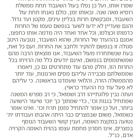
שמרו אותו, ועל כן נפלו בעול השעבוד תחת ממשלת
רוסיא מאה שנה. ובאותו זמן, כולם נאנחו תחת עול
השעבוד, ומבקשים חרות בכליון עינים, מקטן ועד גדול.
והגם שעדיין לא ידעו לשער בנפשם טעמו של החרות
כדמותו וכצלמו, וכל אחד ואחד היה מדמה אותו כחפצו,
אמנם בההעדר של החרות, שהוא השעבוד, נטבעה היטב
סגולה זו בנפשם להוקיר ולחבב את החרות. ועם כל זאת,
בעת שנשתחררו מעול השעבוד, אנו מוצאים הרבה מהם
שמשתוממים בנפשם, ואינם יודעים כלל מה הרויחו בכל
החרות הזו, וחלק מהם עוד מתחרטים גם כן, ויאמרו
שממשלתם מכבידה עליהם מסים וארנונות, עוד יותר
מהממשלה הזרה, והלואי שעמדנו בראשונה. כי עליהם
לא פעל עוד כח ההעדר כראוי).
ועתה נבין פלוגתייהו דרב ושמואל, כי רב מפרש המשנה
שמתחיל בגנות וכו’, כדי שמתוך כך יוכר שיעור הישועה
ביותר, ועל כן אומר להתחיל מזמן תרח וכו’. ואינו אומר
כשמואל, משום שבמצרים כבר היתה אהבתו ועבודתו ית’
נטועה במקצת האומה, וענין קושי השעבוד הנוסף
במצרים, אינו חסרון מחמת עצמו בהוית האומה הקרויה
אדם, כנ”ל.