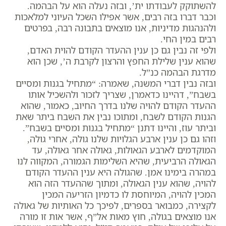
להשתוקק לעבודתו ית’, ובזה נעלה הוא על הבהמה.
וכבר דברו בזה רבים, אשר אפילו השכל העיוני למלאכות
ולהנהגות מדיניות, אנו מוצאים בתבונה רבה, בפרטים
רבים במין החי.
ולפי זה נבין גם כן ענין ההעדר הקודם להוית האדם,
שהוא ענין שלילת החפץ והרצון לקרבת ה’, שכן הוא
מדרגת הבהמה כנ”ל.
ובזה נבין דברי המשנה, שאמרה: “מתחיל בגנות ומסיים
בשבח”, דהיינו כדאמרן, שצריך לזכור ולהשכיל אותו
ההעדר הקודם להויה שלנו בדרך החיוב, כאמור, שהוא
הגנות הקודם לשבח, ומתוכו נבין את השבח ביתר שאת
וביתר עוז, והיינו דתנן “מתחיל בגנות ומסיים בשבח”.
וזהו גם כן ענין ארבע הגלויות שלנו גולה, אחרי גולה,
המוקדמים לארבע הגאולות, גאולה אחר גאולה, עד
הגאולה הרביעית, שהיא השלימות הגמורה, המקווה לנו
במהרה בימינו אמן. שהגולה היא ענין ההעדר הקודם
להויה, שהוא ענין הגאולה, ומתוך שההעדר הזה הוא
המכין להויה, המיוחסת לו כדמיון הזריעה המכין
לקצירה, כמבואר בספרים, לפיכך כל האותיות של גאולה
אנו מוצאים בגולה, חוץ מאות אל”ף, אשר אות זו מורה