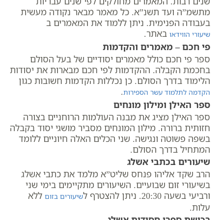
שנים רבות. המאמרים מחולקים לפי שנים עבריות
מתשמ”ה ועד תשנ”א. כל מאמר מבאר נקודה מעשית
בעבודה הפנימית. ניתן ללמוד את המאמרים ב
באתר.
שיעורי הווידאו
פי חכם – מאמרים והקדמות
ספר פי חכם כולל מאמרים יסודיים של בעל הסולם
בחכמת הקבלה. ההקדמות לפי חכם מבארות את יסודות
הלימוד בדרך הסולם. כן נכללות הקדמות חשובות כגון
.
הקדמה לתלמוד עשר הספירות
ספר האילן ומילון מונחים
ספר האילן מציג את מבנה העולמות הרוחניים בצורה
חזותית ברורה. מילון המונחים מסביר מושגי יסוד בקבלה
בשפה פשוטה ונגישה. שני הכלים האלה חיוניים ללומד
המתחיל בדרך הסולם.
שיעורים בכתבי אשלג
הרב שקד אליהו פנחס שליט”א מלמד את כתבי אשלג
בשיעורי זום שבועיים. השיעורים מתקיימים בימי שני
ורביעי בשעה 20:30. ניתן להצטרף ל
ללא
שיעורים בזום
עלות.
רכישת ספרי חסידות אשלג