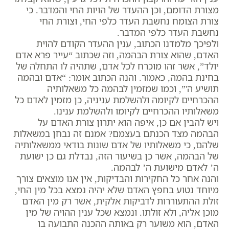
מצורת הדומם, וכן ההעדר של הויות החי והמדבר. כי
צורת הצומח נחשבת העדר כלפי החי, וצורת החי
נחשבת העדר כלפי המדבר.
ולפיכך מלמדנו הכתוב, ענין ההעדר הקודם להוית
האדם, שהוא צורת הבהמה, וזה שכתוב “עייר פרא אדם
יולד”, אשר זהו מוכרח לכל אדם, שתהיה לו התחלה של
בחינת בהמה, כאמור. והנה הכתוב אומר: “אדם ובהמה
תושיע ה'”, וכמו שמזמין לבהמה כל משאלותיה
ההכרחיים לקיומה ולהשלמת עניניה, כן מזמין לאדם כל
משאלותיו ההכרחיים לקיומו ולהשלמת ענינו.
ויש להבין אם כן, איפה הוא יתרון צורת האדם על
הבהמה מצד הכנתם בעצמם? אמנם זה נבחן במשאלות
שלהם, כי משאלותיו של אדם שונות בודאי ממשאלותיה
של הבהמה, אשר כן בשיעור הזה, נבדלת גם כן ישועת
ה’ לאדם מישועת ה’ לבהמה.
והנה אחר כל החקירות והבדיקות, אין אנו מוצאים צורך
מיוחד נטוע בחפץ האדם שלא יהיה נמצא בכל מין החי,
זולת ההתעוררות לדביקות אלקית, אשר רק מין האדם
מוכן אליה, ולא זולתו. ונמצא שכל ענין ההויה של מין
האדם, הוא משוער רק באותה ההכנה התבועה בו