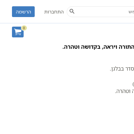
Search Button
S
התחברות
הרשמה
0
התורה ויראה, בקדושה וטהרה.
דר בבלגן.
 וטהרה.