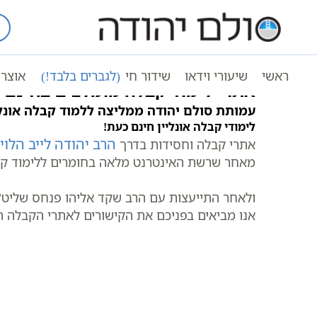
Ski
t
עמוד ראשי
אתרי קבלה מומלצים – מקו
conten
ראשי
שיעורי וידאו
שידור חי
(לגברים בלבד!)
אוצר 
אתרי לימוד קבלה מומלצים בחינם ב
עמותת סולם יהודה ממליצה ללמוד קבלה אונלי
לימודי קבלה אונליין חינם כעת!
הרב יהודה לייב הלוי
א
תרי קבלה וחסידות בדרך
מאחר שרשת האינטרנט מלאה בחומרים ללימוד קבל
ולאחר התייעצות עם הרב שקד אליהו פנחס שליט”א 
אנו מביאים בפניכם את הקישורים לאתרי הקבלה ה